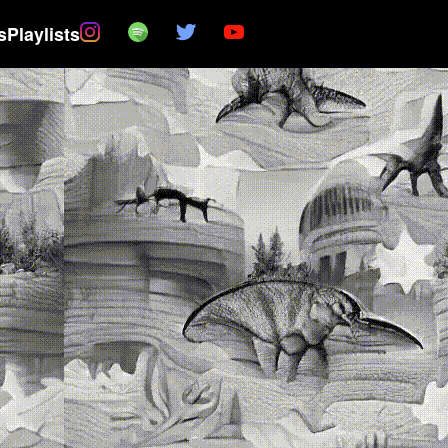
s
Playlists
Instagram
Spotify
Twitter
YouTube