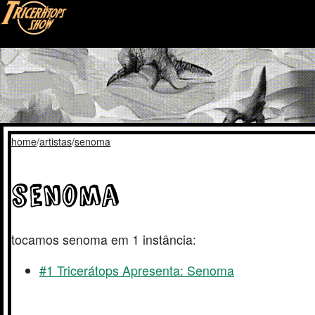
Tricerátops Show, Homepage
home
artistas
senoma
senoma
tocamos senoma em 1 instância:
#1 Tricerátops Apresenta: Senoma