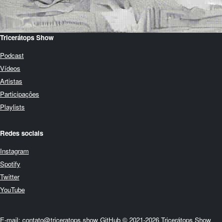
Tricerátops Show
Podcast
Vídeos
Artistas
Participações
Playlists
Redes sociais
Instagram
Spotify
Twitter
YouTube
E-mail: contato@triceratops.show
GitHub
© 2021-2026 Tricerátops Show